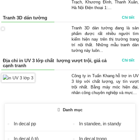
Trạch, Khương Đình, Thanh Xuân,
Hà Nội Điện thoại 1:...
Tranh 3D dán tường
Chi tiết
Tranh 3D dán tường đang là sản
phẩm được rất nhiều người tìm
kiếm hiện nay trên thị trường trang
trí nội thất. Những mẫu tranh dán
tường này luôn...
Địa chỉ in UV 3 lớp chất lượng vượt trội, giá cả
Chi tiết
cạnh tranh
Công ty in Tuấn Khang hỗ trợ in UV
3 lớp với chất lượng, uy tín vượt
trội nhất. Bằng máy móc hiện đại,
nhân công chuyên nghiệp và mực...
Danh mục
In decal pp
In standee, in standy
In decal ô tô
In decal trong