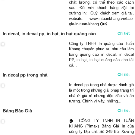
chất lượng, có thể theo các cách
sau: Đối với khách hàng đặt tại
xưởng in: Quý khách xem giá tại,
website: www.intuankhang.vn/bao-
gia-in-tuan-khang Quý...
In decal, in decal pp, in bạt, in bạt quảng cáo
Chi tiết
Công ty TNHH In quảng cáo Tuấn
Khang chuyên phục vụ nhu cầu làm
bảng quảng cáo in decal, in decal
PP, in bạt, in bạt quảng cáo cho tất
cả...
In decal pp trong nhà
Chi tiết
In decal pp trong nhà được đánh giá
là một trong những giải pháp trang trí
nhà ở giá rẻ nhưng độc đáo và ấn
tượng. Chính vì vậy, những...
Bảng Báo Giá
Chi tiết
🏠 CÔNG TY TNHH IN TUẤN
KHANG (Pimax) Bảng Giá In của
công ty Địa chỉ: Số 249 Bùi Xương