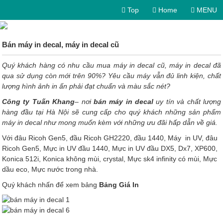
Top
Home
MENU
Bán máy in decal, máy in decal cũ
Quý khách hàng có nhu cầu mua máy in decal cũ, máy in decal đã
qua sử dụng còn mới trên 90%? Yêu cầu máy vẫn đủ linh kiện, chất
lượng hình ảnh in ấn phải đạt chuẩn và màu sắc nét?
Công ty Tuấn Khang
– nơi
bán máy in decal
uy tín và chất lượng
hàng đầu tại Hà Nội sẽ cung cấp cho quý khách những sản phẩm
máy in decal như mong muốn kèm với những ưu đãi hấp dẫn về giá.
Với đâu Ricoh Gen5, đầu Ricoh GH2220, đầu 1440, Máy in UV, đâu
Ricoh Gen5, Mực in UV đầu 1440, Mực in UV đầu DX5, Dx7, XP600,
Konica 512i, Konica không mùi, crystal, Mực sk4 infinity có mùi, Mực
dầu eco, Mực nước trong nhà.
Quý khách nhấn để xem bảng
Bảng Giá In