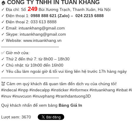
CÔNG TY TNHH IN TUẤN KHANG
🏠
249
✓ Địa chỉ: Số
Bùi Xương Trạch, Thanh Xuân, Hà Nội
✓ Điện thoại 1:
0988 888 621 (Zalo) – 024 2215 6888
✓ Điện thoại 2:
033 613 8888
✓ Email: intuankhang@gmail.com
✓ Skype: intuankhang@gmail.com
✓ Website:
www.intuankhang.vn
——————————————
✅
Giờ mở cửa:
✓ Thứ 2 đến thứ 7: từ 8h00 – 18h30
✓ Chủ nhật: từ 10h00 đến 16h00
✓ Yêu cầu làm ngoài giờ & tối vui lòng liên hệ trước 17h hàng ngày
——————————————
💒
Cảm ơn quý khách đã quan tâm đến dịch vụ của chúng tôi!
#
indecal
#
inpp
#
indecalpp
#
insticker
#
informex
#intuankhang
#
inbat
#
#inuv #inuvcuon #inuvphang
#
tranhdantuong3D
Quý khách nhấn để xem bảng
Bảng Giá In
Lượt xem: 3670