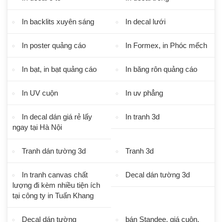
In backlits xuyên sáng
In decal lưới
In poster quảng cáo
In Formex, in Phóc mếch
In bạt, in bạt quảng cáo
In băng rôn quảng cáo
In UV cuộn
In uv phẳng
In decal dán giá rẻ lấy
In tranh 3d
ngay tại Hà Nội
Tranh dán tường 3d
Tranh 3d
In tranh canvas chất
Decal dán tường 3d
lượng đi kèm nhiều tiện ích
tại công ty in Tuấn Khang
Decal dán tường
bán Standee, giá cuộn.