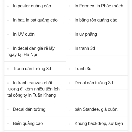
In poster quảng cáo
In Formex, in Phóc mếch
In bạt, in bạt quảng cáo
In băng rôn quảng cáo
In UV cuộn
In uv phẳng
In decal dán giá rẻ lấy
In tranh 3d
ngay tại Hà Nội
Tranh dán tường 3d
Tranh 3d
In tranh canvas chất
Decal dán tường 3d
lượng đi kèm nhiều tiện ích
tại công ty in Tuấn Khang
Decal dán tường
bán Standee, giá cuộn.
Biển quảng cáo
Khung backdrop, sự kiện