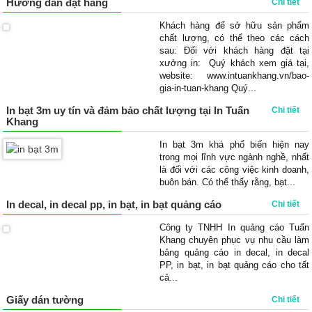
Hướng dẫn đặt hàng
Chi tiết
Khách hàng để sở hữu sản phẩm
chất lượng, có thể theo các cách
sau: Đối với khách hàng đặt tại
xưởng in: Quý khách xem giá tại,
website: www.intuankhang.vn/bao-
gia-in-tuan-khang Quý...
In bạt 3m uy tín và đảm bảo chất lượng tại In Tuấn
Chi tiết
Khang
In bạt 3m khá phổ biến hiện nay
trong mọi lĩnh vực ngành nghề, nhất
là đối với các công việc kinh doanh,
buôn bán. Có thể thấy rằng, bạt...
In decal, in decal pp, in bạt, in bạt quảng cáo
Chi tiết
Công ty TNHH In quảng cáo Tuấn
Khang chuyên phục vụ nhu cầu làm
bảng quảng cáo in decal, in decal
PP, in bạt, in bạt quảng cáo cho tất
cả...
Giấy dán tường
Chi tiết