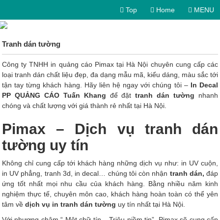
Top
Home
MENU
Tranh dán tường
Công ty TNHH in quảng cáo Pimax tại Hà Nội chuyên cung cấp các
loại tranh dán chất liệu đẹp, đa dạng mẫu mã, kiểu dáng, màu sắc tới
tận tay từng khách hàng. Hãy liên hệ ngay với chúng tôi –
In Decal
PP QUẢNG CÁO Tuấn Khang
để đặt
tranh dán tường
nhanh
chóng và chất lượng với giá thành rẻ nhất tại Hà Nội.
Pimax – Dịch vụ tranh dán
tường uy tín
Không chỉ cung cấp tới khách hàng những dịch vụ như: in UV cuộn,
in UV phẳng, tranh 3d, in decal… chúng tôi còn nhận
tranh dán,
đáp
ứng tốt nhất mọi nhu cầu của khách hàng. Bằng nhiều năm kinh
nghiệm thực tế, chuyên môn cao, khách hàng hoàn toàn có thể yên
tâm về
dịch vụ in tranh dán tường
uy tín nhất tại Hà Nội.
Với phương châm “ Một chữ tín – Triệu niềm tin”, Pimax sẽ cung cấp