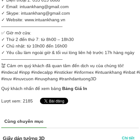
✓ Điện thoại 2:
033 613 8888
✓ Email: intuankhang@gmail.com
✓ Skype: intuankhang@gmail.com
✓ Website:
www.intuankhang.vn
——————————————
✅
Giờ mở cửa:
✓ Thứ 2 đến thứ 7: từ 8h00 – 18h30
✓ Chủ nhật: từ 10h00 đến 16h00
✓ Yêu cầu làm ngoài giờ & tối vui lòng liên hệ trước 17h hàng ngày
——————————————
💒
Cảm ơn quý khách đã quan tâm đến dịch vụ của chúng tôi!
#
indecal
#
inpp
#
indecalpp
#
insticker
#
informex
#intuankhang
#
inbat
#
#inuv #inuvcuon #inuvphang
#
tranhdantuong3D
Quý khách nhấn để xem bảng
Bảng Giá In
Lượt xem: 2185
Cùng chuyên mục
Giấy dán tường 3D
Chi tiết