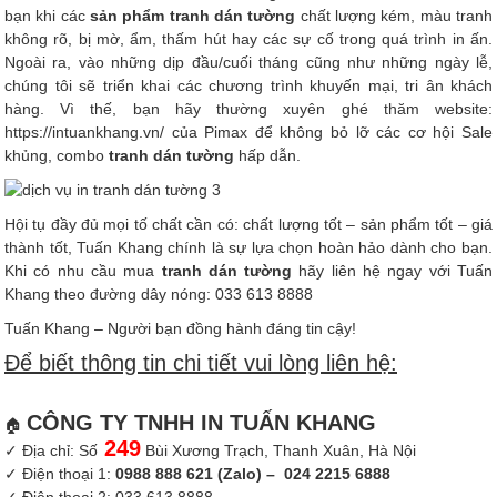
bạn khi các
sản phẩm
tranh dán tường
chất lượng kém, màu tranh
không rõ, bị mờ, ẩm, thấm hút hay các sự cố trong quá trình in ấn.
Ngoài ra, vào những dịp đầu/cuối tháng cũng như những ngày lễ,
chúng tôi sẽ triển khai các chương trình khuyến mại, tri ân khách
hàng. Vì thế, bạn hãy thường xuyên ghé thăm website:
https://intuankhang.vn/
của Pimax để không bỏ lỡ các cơ hội Sale
khủng, combo
tranh dán tường
hấp dẫn.
Hội tụ đầy đủ mọi tố chất cần có: chất lượng tốt – sản phẩm tốt – giá
thành tốt, Tuấn Khang chính là sự lựa chọn hoàn hảo dành cho bạn.
Khi có nhu cầu mua
tranh dán tường
hãy liên hệ ngay với Tuấn
Khang theo đường dây nóng: 033 613 8888
Tuấn Khang – Người bạn đồng hành đáng tin cậy!
Để biết thông tin chi tiết vui lòng liên hệ:
CÔNG TY TNHH IN TUẤN KHANG
🏠
249
✓ Địa chỉ: Số
Bùi Xương Trạch, Thanh Xuân, Hà Nội
✓ Điện thoại 1:
0988 888 621 (Zalo) – 024 2215 6888