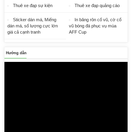
Thuê xe đạp sự kiện
Thuê xe đạp quảng cáo
Sticker dán má, Miếng
In băng rôn cổ vũ, cờ cổ
dán má, số lượng cực lớn
vũ bóng đá phục vụ mùa
giá cả cạnh tranh
AFF Cup
Hướng dẫn